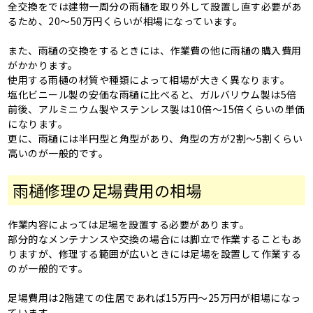
全交換をでは建物一周分の雨樋を取り外して設置し直す必要があ
るため、20～50万円くらいが相場になっています。
また、雨樋の交換をするときには、作業費の他に雨樋の購入費用
がかかります。
使用する雨樋の材質や種類によって相場が大きく異なります。
塩化ビニール製の安価な雨樋に比べると、ガルバリウム製は5倍
前後、アルミニウム製やステンレス製は10倍～15倍くらいの単価
になります。
更に、雨樋には半円型と角型があり、角型の方が2割～5割くらい
高いのが一般的です。
雨樋修理の足場費用の相場
作業内容によっては足場を設置する必要があります。
部分的なメンテナンスや交換の場合には脚立で作業することもあ
りますが、修理する範囲が広いときには足場を設置して作業する
のが一般的です。
足場費用は2階建ての住居であれば15万円～25万円が相場になっ
ています。