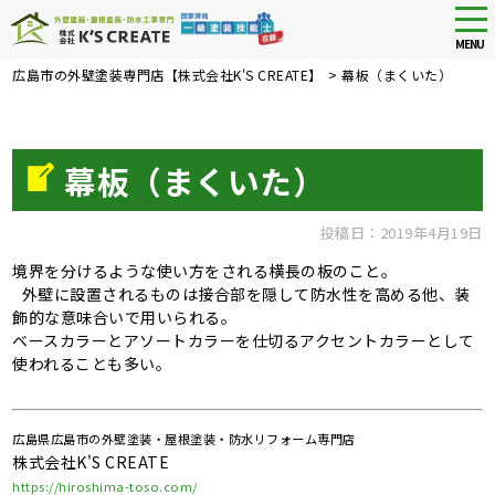
tog
nav
MENU
Skip
広島市の外壁塗装専門店【株式会社K'S CREATE】
>
幕板（まくいた）
to
main
content
幕板（まくいた）
投稿日：2019年4月19日
境界を分けるような使い方をされる横長の板のこと。
外壁に設置されるものは接合部を隠して防水性を高める他、装
飾的な意味合いで用いられる。
ベースカラーとアソートカラーを仕切るアクセントカラーとして
使われることも多い。
広島県広島市の外壁塗装・屋根塗装・防水リフォーム専門店
株式会社K'S CREATE
https://hiroshima-toso.com/