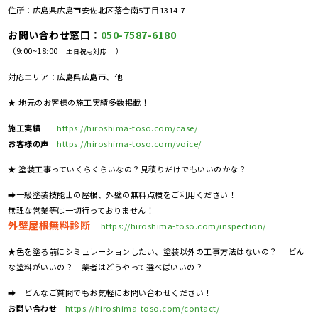
住所：広島県広島市安佐北区落合南5丁目1314-7
お問い合わせ窓口：
050-7587-6180
（9:00~18:00
）
土日祝も対応
対応エリア：広島県広島市、他
★ 地元のお客様の施工実績多数掲載！
施工実績
https://hiroshima-toso.com/case/
お客様の声
https://hiroshima-toso.com/voice/
★ 塗装工事っていくらくらいなの？見積りだけでもいいのかな？
➡一級塗装技能士の屋根、外壁の無料点検をご利用ください！
無理な営業等は一切行っておりません！
外壁屋根無料診断
https://hiroshima-toso.com/inspection/
★色を塗る前にシミュレーションしたい、塗装以外の工事方法はないの？ どん
な塗料がいいの？ 業者はどうやって選べばいいの？
➡ どんなご質問でもお気軽にお問い合わせください！
お問い合わせ
https://hiroshima-toso.com/contact/