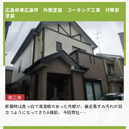
広島県東広島市 外壁塗装 コーキング工事 付帯部
塗装
施工後
新築時は真っ白で清潔感のあった外壁が、最近黒ずみ汚れが目
立つようになってきたA様邸。 今回弊社･･･