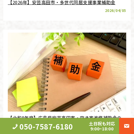
【2026年】安芸高田市・多世代同居支援事業補助金
2026/04/05
【令和8年度】広島県安芸高田市・空き家改修補助金の
土日祝も対応
050-7587-6180
条件や金額は？
9:00~18:00
2026/04/05