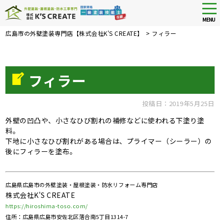
tog
nav
MENU
Skip
広島市の外壁塗装専門店【株式会社K'S CREATE】
>
フィラー
to
main
content
フィラー
投稿日：2019年5月25日
外壁の凹凸や、小さなひび割れの補修などに使われる下塗り塗
料。
下地に小さなひび割れがある場合は、プライマー（シーラー）の
後にフィラーを塗布。
広島県広島市の外壁塗装・屋根塗装・防水リフォーム専門店
株式会社K'S CREATE
https://hiroshima-toso.com/
住所：広島県広島市安佐北区落合南5丁目1314-7