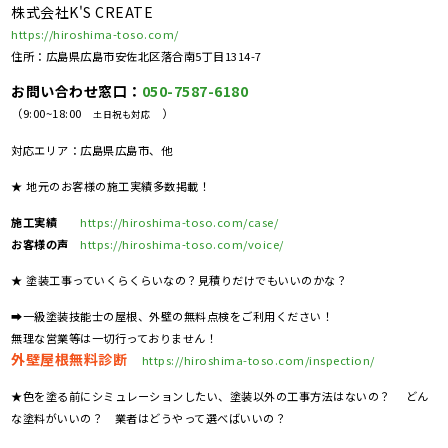
株式会社K'S CREATE
https://hiroshima-toso.com/
住所：広島県広島市安佐北区落合南5丁目1314-7
お問い合わせ窓口：
050-7587-6180
（9:00~18:00
）
土日祝も対応
対応エリア：広島県広島市、他
★ 地元のお客様の施工実績多数掲載！
施工実績
https://hiroshima-toso.com/case/
お客様の声
https://hiroshima-toso.com/voice/
★ 塗装工事っていくらくらいなの？見積りだけでもいいのかな？
➡一級塗装技能士の屋根、外壁の無料点検をご利用ください！
無理な営業等は一切行っておりません！
外壁屋根無料診断
https://hiroshima-toso.com/inspection/
★色を塗る前にシミュレーションしたい、塗装以外の工事方法はないの？ どん
な塗料がいいの？ 業者はどうやって選べばいいの？