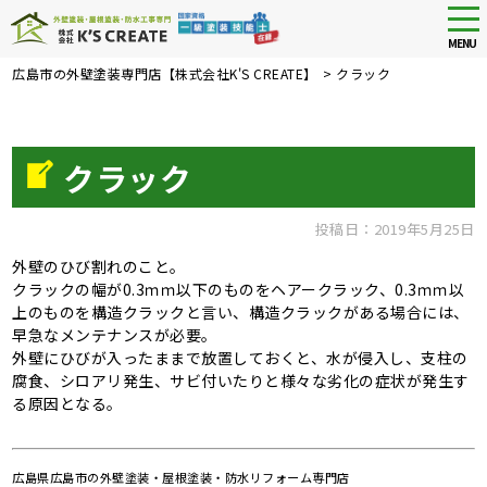
tog
nav
MENU
Skip
広島市の外壁塗装専門店【株式会社K'S CREATE】
>
クラック
to
main
content
クラック
投稿日：2019年5月25日
外壁のひび割れのこと。
クラックの幅が0.3ｍｍ以下のものをヘアークラック、0.3ｍｍ以
上のものを構造クラックと言い、構造クラックがある場合には、
早急なメンテナンスが必要。
外壁にひびが入ったままで放置しておくと、水が侵入し、支柱の
腐食、シロアリ発生、サビ付いたりと様々な劣化の症状が発生す
る原因となる。
広島県広島市の外壁塗装・屋根塗装・防水リフォーム専門店