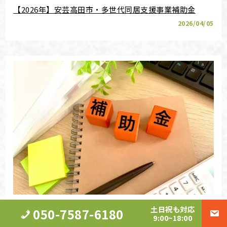
【2026年】安芸高田市・多世代同居支援事業補助金
2026/04/05
【令和8年度】広島県安芸高田市・空き家改修補助金の
土日祝も対応
050-7587-6180
条件や金額は？
9:00~18:00