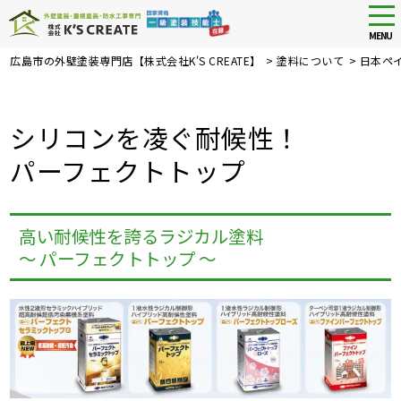
tog
nav
MENU
Skip
広島市の外壁塗装専門店【株式会社K'S CREATE】
>
塗料について
>
日本ペ
to
main
content
シリコンを凌ぐ耐候性！
パーフェクトトップ
高い耐候性を誇るラジカル塗料
～ パーフェクトトップ ～