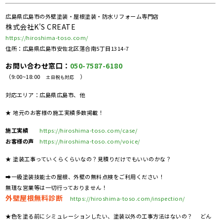
広島県広島市の外壁塗装・屋根塗装・防水リフォーム専門店
株式会社K'S CREATE
https://hiroshima-toso.com/
住所：広島県広島市安佐北区落合南5丁目1314-7
お問い合わせ窓口：
050-7587-6180
（9:00~18:00
）
土日祝も対応
対応エリア：広島県広島市、他
★ 地元のお客様の施工実績多数掲載！
施工実績
https://hiroshima-toso.com/case/
お客様の声
https://hiroshima-toso.com/voice/
★ 塗装工事っていくらくらいなの？見積りだけでもいいのかな？
➡一級塗装技能士の屋根、外壁の無料点検をご利用ください！
無理な営業等は一切行っておりません！
外壁屋根無料診断
https://hiroshima-toso.com/inspection/
★色を塗る前にシミュレーションしたい、塗装以外の工事方法はないの？ どん