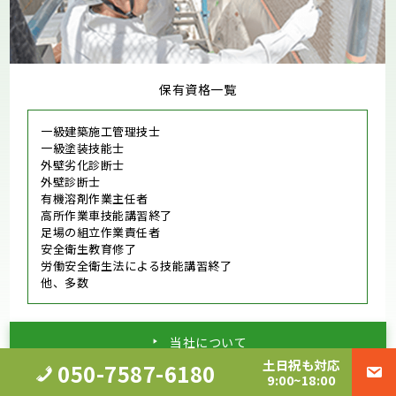
保有資格一覧
一級建築施工管理技士
一級塗装技能士
外壁劣化診断士
外壁診断士
有機溶剤作業主任者
高所作業車技能講習終了
足場の組立作業責任者
安全衛生教育修了
労働安全衛生法による技能講習終了
他、多数
当社について
土日祝も対応
050-7587-6180
9:00~18:00