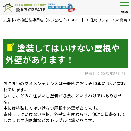
tog
nav
MENU
Skip
広島市の外壁塗装専門店【株式会社K'S CREATE】
>
住宅リフォームの真実
to
main
content
塗装してはいけない屋根や
外壁があります！
投稿日：2023年8月11日
お住まいの塗装メンテナンスは一般的におよそ10年に1度と言わ
れています。
しかし、どのお住まいも塗装が必要、というわけではありませ
ん。
中には塗装してはいけない屋根や外壁があります。
塗装してはいけない屋根、外壁にも関わらず、無理に塗装をして
しまうと早期剥離などのトラブルに繋がります。