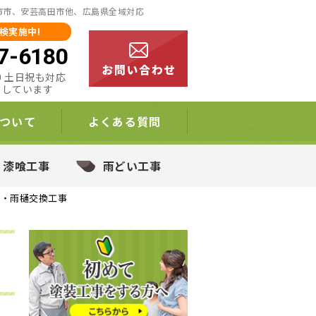
日市市、安芸高田市他、広島県全域対応
検実施中!
7-6180
:00 土日祝も対応
りしています
ついて
よくある質問
・漆喰工事
雨どい工事
装・雨樋交換工事