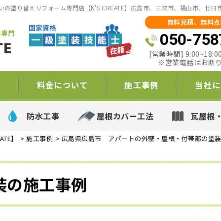
の塗り替えリフォーム専門店【K'S CREATE】広島市、三次市、福山市、廿
無料見積、無料点
050-758
[営業時間] 9:00~18
※営業電話はお断
て
料金について
施工事例
当社に
防水工事
屋根カバー工法
瓦屋根
ATE】
>
施工事例
>
広島県広島市 アパートの外壁・屋根・付帯部の塗
装の施工事例