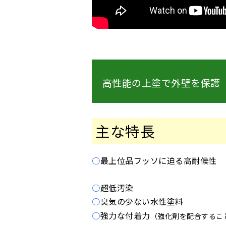
高性能の上塗で外壁を保護
主な特長
○
最上位品フッソに迫る高耐候性
○
超低汚染
○
臭気の少ない水性塗料
○
強力な付着力
（強化剤を配合するこ