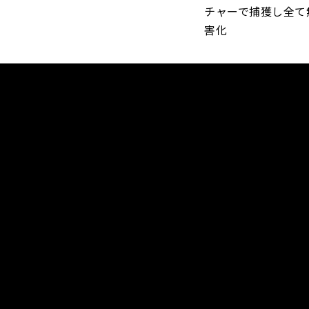
チャーで捕獲し全て
害化