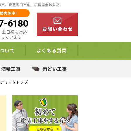
日市市、安芸高田市他、広島県全域対応
検実施中!
7-6180
:00 土日祝も対応
りしています
ついて
よくある質問
・漆喰工事
雨どい工事
イナミックトップ