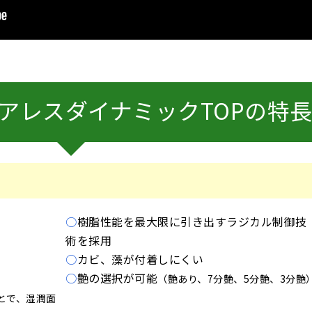
アレスダイナミックTOPの特
○
樹脂性能を最大限に引き出すラジカル制御技
術を採用
○
カビ、藻が付着しにくい
○
艶の選択が可能
（艶あり、7分艶、5分艶、3分艶
とで、湿潤面