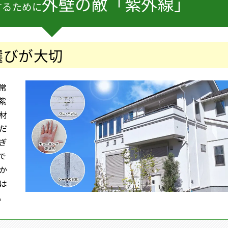
外壁の敵「紫外線」
するために
選びが大切
常
紫
材
だ
ぎ
で
か
は
。