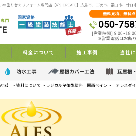
の塗り替えリフォーム専門店【K'S CREATE】広島市、三次市、福山市、廿
無料見積、無料点
050-758
[営業時間] 9:00~18
※営業電話はお断
て
料金について
施工事例
当社に
防水工事
屋根カバー工法
瓦屋根
ATE】
>
塗料について
>
ラジカル制御型塗料 関西ペイント アレスダ