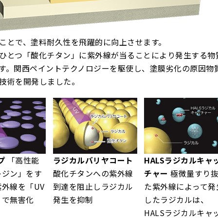
ことで、塗料耐久性を飛躍的に向上させます。
ひとつ「酸化チタン」に紫外線が当ることにより発生する物
す。関西ペイントテクノロジーを駆使し、塗膜劣化の原因物
技術を開発しました。
プ
「高性能
ラジカルバリヤコート
HALSラジカルキャ
レジン」をす
酸化チタンへの紫外線
チャー
極微量すり
外線を「UV
到達を阻止しラジカル
た紫外線によって発
」で無害化
発生を抑制
したラジカルは、
HALSラジカルキャ