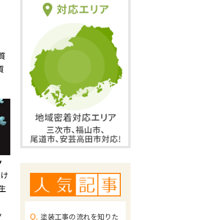
質
質
ッ
抜け
生
ッ
Q.
塗装工事の流れを知りた