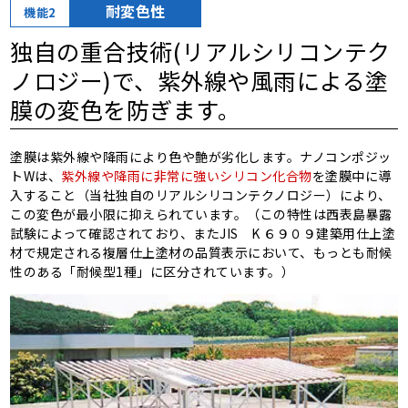
耐変色性
機能2
独自の重合技術(リアルシリコンテク
ノロジー)で、
紫外線や風雨による塗
膜の変色を防ぎます。
塗膜は紫外線や降雨により色や艶が劣化します。ナノコンポジッ
トWは、
紫外線や降雨に非常に強いシリコン化合物
を塗膜中に導
入すること（当社独自のリアルシリコンテクノロジー）により、
この変色が最小限に抑えられています。（この特性は西表島暴露
試験によって確認されており、またJIS K ６９０９建築用仕上塗
材で規定される複層仕上塗材の品質表示において、もっとも耐候
性のある「耐候型1種」に区分されています。）