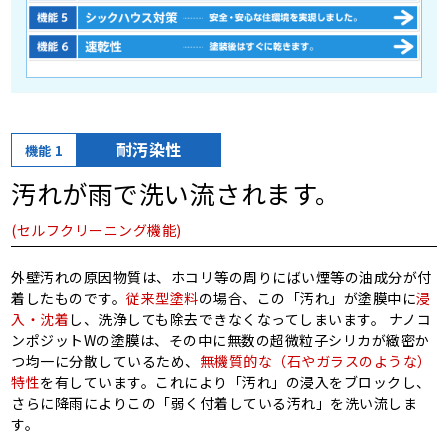
耐汚染性
機能 1
汚れが雨で洗い流されます。
(セルフクリーニング機能)
外壁汚れの原因物質は、ホコリ等の周りにばい煙等の油成分が付
着したものです。
従来型塗料
の場合、この「汚れ」が塗膜中に
浸
入・沈着
し、洗浄しても除去できなくなってしまいます。 ナノコ
ンポジットWの塗膜は、その中に無数の超微粒子シリカが緻密か
つ均一に分散しているため、
無機質的な（石やガラスのような）
特性
を有しています。これにより「汚れ」の浸入をブロックし、
さらに降雨によりこの「弱く付着している汚れ」を洗い流しま
す。