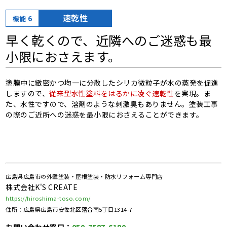
速乾性
機能 6
早く乾くので、
近隣へのご迷惑も最
小限におさえます。
塗膜中に緻密かつ均一に分散したシリカ微粒子が水の蒸発を促進
しますので、
従来型水性塗料をはるかに凌ぐ速乾性
を実現。ま
た、水性ですので、溶剤のような刺激臭もありません。塗装工事
の際のご近所への迷惑を最小限におさえることができます。
広島県広島市の外壁塗装・屋根塗装・防水リフォーム専門店
株式会社K'S CREATE
https://hiroshima-toso.com/
住所：広島県広島市安佐北区落合南5丁目1314-7
お問い合わせ窓口：
050-7587-6180