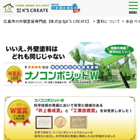
tog
nav
MENU
Skip
広島市の外壁塗装専門店【株式会社K'S CREATE】
>
塗料について
>
水谷ペ
to
main
content