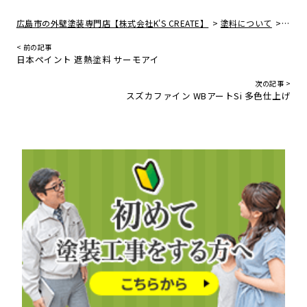
>
>
広島市の外壁塗装専門店【株式会社K'S CREATE】
塗料について
水谷
< 前の記事
日本ペイント 遮熱塗料 サーモアイ
次の記事 >
スズカファイン WBアートSi 多色仕上げ