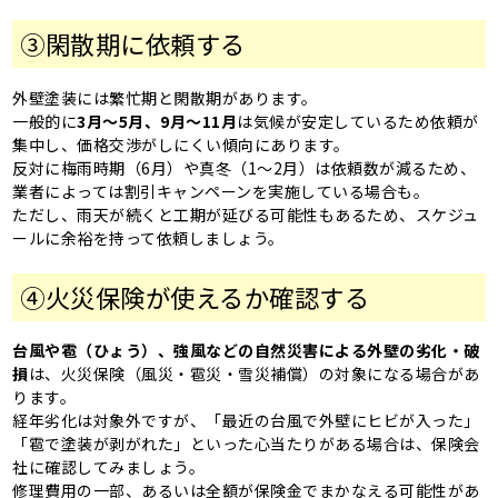
③閑散期に依頼する
外壁塗装には繁忙期と閑散期があります。
一般的に
3月〜5月、9月〜11月
は気候が安定しているため依頼が
集中し、価格交渉がしにくい傾向にあります。
反対に梅雨時期（6月）や真冬（1〜2月）は依頼数が減るため、
業者によっては割引キャンペーンを実施している場合も。
ただし、雨天が続くと工期が延びる可能性もあるため、スケジュ
ールに余裕を持って依頼しましょう。
④火災保険が使えるか確認する
台風や雹（ひょう）、強風などの自然災害による外壁の劣化・破
損
は、火災保険（風災・雹災・雪災補償）の対象になる場合があ
ります。
経年劣化は対象外ですが、「最近の台風で外壁にヒビが入った」
「雹で塗装が剥がれた」といった心当たりがある場合は、保険会
社に確認してみましょう。
修理費用の一部、あるいは全額が保険金でまかなえる可能性があ