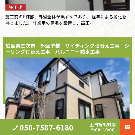
施工後
施工前のF様邸、外壁全体が黒ずんでおり、 経年による劣化を
感じました。 作業用の足場を設置し、高圧･･･
広島県三次市 外壁塗装 サイディング張替え工事 シ
ーリング打替え工事 バルコニー防水工事
土日祝も対応
050-7587-6180
9:00~18:00