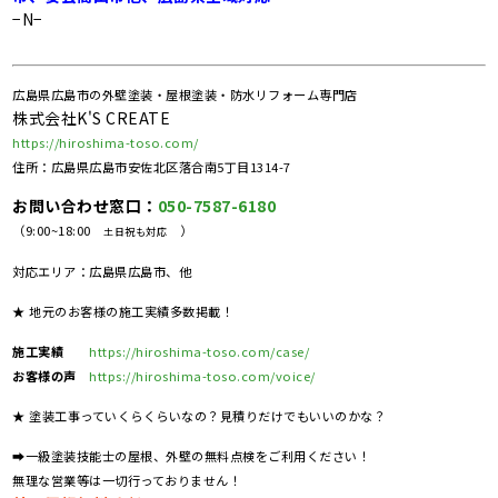
−N−
広島県広島市の外壁塗装・屋根塗装・防水リフォーム専門店
株式会社K'S CREATE
https://hiroshima-toso.com/
住所：広島県広島市安佐北区落合南5丁目1314-7
お問い合わせ窓口：
050-7587-6180
（9:00~18:00
）
土日祝も対応
対応エリア：広島県広島市、他
★ 地元のお客様の施工実績多数掲載！
施工実績
https://hiroshima-toso.com/case/
お客様の声
https://hiroshima-toso.com/voice/
★ 塗装工事っていくらくらいなの？見積りだけでもいいのかな？
➡一級塗装技能士の屋根、外壁の無料点検をご利用ください！
無理な営業等は一切行っておりません！