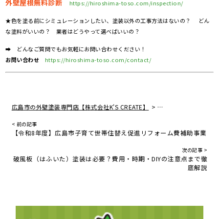
外壁屋根無料診断
https://hiroshima-toso.com/inspection/
★色を塗る前にシミュレーションしたい、塗装以外の工事方法はないの？ どん
な塗料がいいの？ 業者はどうやって選べばいいの？
➡ どんなご質問でもお気軽にお問い合わせください！
お問い合わせ
https://hiroshima-toso.com/contact/
>
広島市の外壁塗装専門店【株式会社K'S CREATE】
住宅リフォームの真実
< 前の記事
【令和8年度】広島市子育て世帯住替え促進リフォーム費補助事業
次の記事 >
破風板（はふいた）塗装は必要？費用・時期・DIYの注意点まで徹
底解説