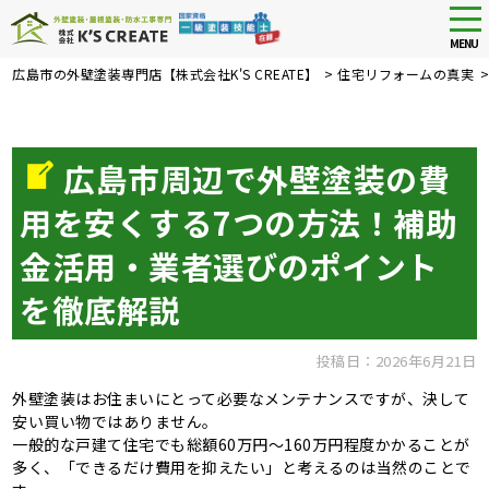
tog
nav
MENU
Skip
広島市の外壁塗装専門店【株式会社K'S CREATE】
>
住宅リフォームの真実
to
main
content
広島市周辺で外壁塗装の費
用を安くする7つの方法！補助
金活用・業者選びのポイント
を徹底解説
投稿日：2026年6月21日
外壁塗装はお住まいにとって必要なメンテナンスですが、決して
安い買い物ではありません。
一般的な戸建て住宅でも総額60万円〜160万円程度かかることが
多く、「できるだけ費用を抑えたい」と考えるのは当然のことで