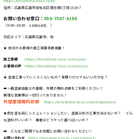
https://hiroshima-toso.com/
住所：広島県広島市安佐北区落合南5丁目1314-7
お問い合わせ窓口：
050-7587-6180
（9:00~18:00
）
土日祝も対応
対応エリア：広島県広島市、他
★ 地元のお客様の施工実績多数掲載！
施工実績
https://hiroshima-toso.com/case/
お客様の声
https://hiroshima-toso.com/voice/
★ 塗装工事っていくらくらいなの？見積りだけでもいいのかな？
➡一級塗装技能士の屋根、外壁の無料点検をご利用ください！
無理な営業等は一切行っておりません！
外壁屋根無料診断
https://hiroshima-toso.com/inspection/
★色を塗る前にシミュレーションしたい、塗装以外の工事方法はないの？ どん
な塗料がいいの？ 業者はどうやって選べばいいの？
➡ どんなご質問でもお気軽にお問い合わせください！
お問い合わせ
https://hiroshima-toso.com/contact/