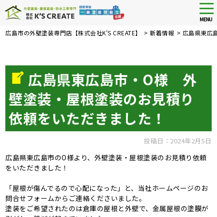
tog
nav
MENU
Skip
広島市の外壁塗装専門店【株式会社K'S CREATE】
>
新着情報
>
広島県東広
to
main
content
広島県東広島市・O様 外
壁塗装・屋根塗装のお見積り
依頼をいただきました！
投稿日：2024年2月5日
広島県東広島市のO様より、外壁塗装・屋根塗装のお見積り依頼
をいただきました！
「屋根が傷んでるので心配になった」と、当社ホームページのお
問合せフォームからご連絡くださいました。
塗装をご希望されたのは倉庫の屋根と外壁で、金属屋根の塗膜が