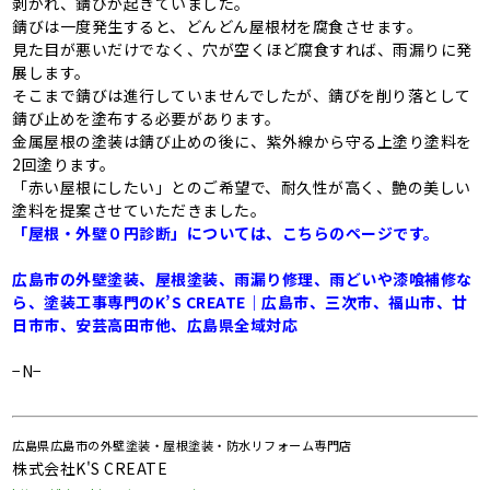
剥がれ、錆びが起きていました。
錆びは一度発生すると、どんどん屋根材を腐食させます。
見た目が悪いだけでなく、穴が空くほど腐食すれば、雨漏りに発
展します。
そこまで錆びは進行していませんでしたが、錆びを削り落として
錆び止めを塗布する必要があります。
金属屋根の塗装は錆び止めの後に、紫外線から守る上塗り塗料を
2回塗ります。
「赤い屋根にしたい」とのご希望で、耐久性が高く、艶の美しい
塗料を提案させていただきました。
「屋根・外壁０円診断」については、こちらのページです。
広島市の外壁塗装、屋根塗装、雨漏り修理、雨どいや漆喰補修な
ら、塗装工事専門のK’S CREATE｜広島市、三次市、福山市、廿
日市市、安芸高田市他、広島県全域対応
−N−
広島県広島市の外壁塗装・屋根塗装・防水リフォーム専門店
株式会社K'S CREATE