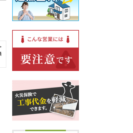
>
積
！