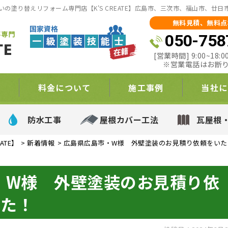
の塗り替えリフォーム専門店【K'S CREATE】広島市、三次市、福山市、廿
無料見積、無料点
050-758
[営業時間] 9:00~18
※営業電話はお断
て
料金について
施工事例
当社に
防水工事
屋根カバー工法
瓦屋根
ATE】
>
新着情報
>
広島県広島市・W様 外壁塗装のお見積り依頼をいた
・W様 外壁塗装のお見積り依
した！