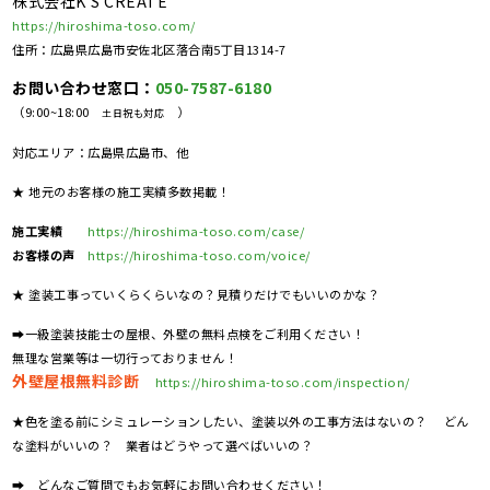
株式会社K'S CREATE
https://hiroshima-toso.com/
住所：広島県広島市安佐北区落合南5丁目1314-7
お問い合わせ窓口：
050-7587-6180
（9:00~18:00
）
土日祝も対応
対応エリア：広島県広島市、他
★ 地元のお客様の施工実績多数掲載！
施工実績
https://hiroshima-toso.com/case/
お客様の声
https://hiroshima-toso.com/voice/
★ 塗装工事っていくらくらいなの？見積りだけでもいいのかな？
➡一級塗装技能士の屋根、外壁の無料点検をご利用ください！
無理な営業等は一切行っておりません！
外壁屋根無料診断
https://hiroshima-toso.com/inspection/
★色を塗る前にシミュレーションしたい、塗装以外の工事方法はないの？ どん
な塗料がいいの？ 業者はどうやって選べばいいの？
➡ どんなご質問でもお気軽にお問い合わせください！