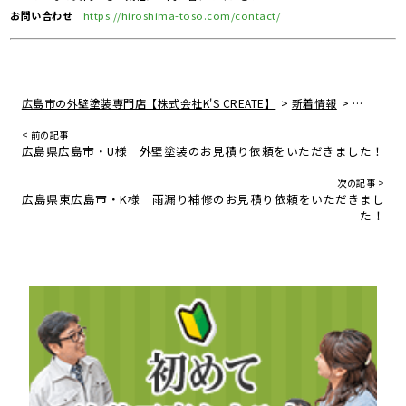
お問い合わせ
https://hiroshima-toso.com/contact/
>
>
広島市の外壁塗装専門店【株式会社K'S CREATE】
新着情報
広島県尾
< 前の記事
広島県広島市・U様 外壁塗装のお見積り依頼をいただきました！
次の記事 >
広島県東広島市・K様 雨漏り補修のお見積り依頼をいただきまし
た！