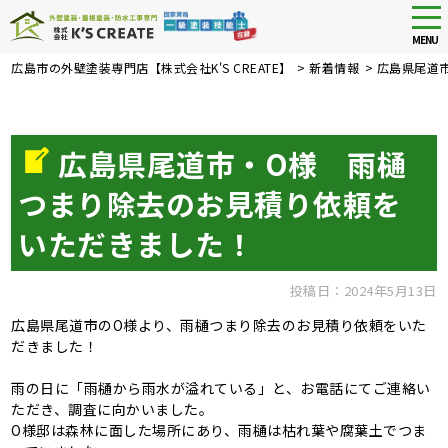
tog
nav
MENU
Skip
広島市の外壁塗装専門店【株式会社K'S CREATE】
>
新着情報
>
広島県尾道
to
main
content
広島県尾道市・O様 雨樋
つまり除去のお見積り依頼を
いただきました！
投稿日：2024年5月13日
広島県尾道市のO様より、雨樋つまり除去のお見積り依頼をいた
だきました！
雨の日に「雨樋から雨水が溢れている」と、お電話にてご連絡い
ただき、調査に向かいました。
O様邸は森林に面した場所にあり、雨樋は枯れ葉や腐葉土でつま