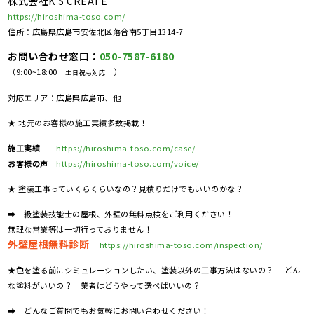
株式会社K'S CREATE
https://hiroshima-toso.com/
住所：広島県広島市安佐北区落合南5丁目1314-7
お問い合わせ窓口：
050-7587-6180
（9:00~18:00
）
土日祝も対応
対応エリア：広島県広島市、他
★ 地元のお客様の施工実績多数掲載！
施工実績
https://hiroshima-toso.com/case/
お客様の声
https://hiroshima-toso.com/voice/
★ 塗装工事っていくらくらいなの？見積りだけでもいいのかな？
➡一級塗装技能士の屋根、外壁の無料点検をご利用ください！
無理な営業等は一切行っておりません！
外壁屋根無料診断
https://hiroshima-toso.com/inspection/
★色を塗る前にシミュレーションしたい、塗装以外の工事方法はないの？ どん
な塗料がいいの？ 業者はどうやって選べばいいの？
➡ どんなご質問でもお気軽にお問い合わせください！