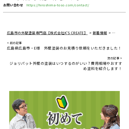
お問い合わせ
https://hiroshima-toso.com/contact/
>
>
広島市の外壁塗装専門店【株式会社K'S CREATE】
新着情報
広島県東
< 前の記事
広島県広島市・E様 外壁塗装のお見積り依頼をいただきました！
次の記事 >
ジョリパット外壁の塗装はいつするのがいい？費用相場やおすす
め塗料を紹介します！