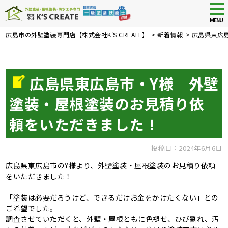
tog
nav
MENU
Skip
広島市の外壁塗装専門店【株式会社K'S CREATE】
>
新着情報
>
広島県東広
to
main
content
広島県東広島市・Y様 外壁
塗装・屋根塗装のお見積り依
頼をいただきました！
投稿日：2024年6月6日
広島県東広島市のY様より、外壁塗装・屋根塗装のお見積り依頼
をいただきました！
「塗装は必要だろうけど、できるだけお金をかけたくない」との
ご希望でした。
調査させていただくと、外壁・屋根ともに色褪せ、ひび割れ、汚