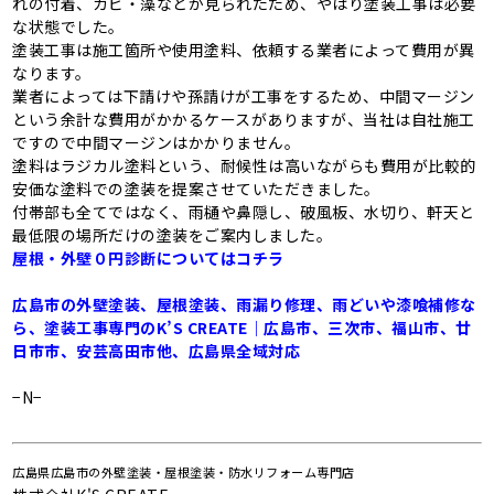
れの付着、カビ・藻などが見られたため、やはり塗装工事は必要
な状態でした。
塗装工事は施工箇所や使用塗料、依頼する業者によって費用が異
なります。
業者によっては下請けや孫請けが工事をするため、中間マージン
という余計な費用がかかるケースがありますが、当社は自社施工
ですので中間マージンはかかりません。
塗料はラジカル塗料という、耐候性は高いながらも費用が比較的
安価な塗料での塗装を提案させていただきました。
付帯部も全てではなく、雨樋や鼻隠し、破風板、水切り、軒天と
最低限の場所だけの塗装をご案内しました。
屋根・外壁０円診断についてはコチラ
広島市の外壁塗装、屋根塗装、雨漏り修理、雨どいや漆喰補修な
ら、塗装工事専門のK’S CREATE｜広島市、三次市、福山市、廿
日市市、安芸高田市他、広島県全域対応
−N−
広島県広島市の外壁塗装・屋根塗装・防水リフォーム専門店