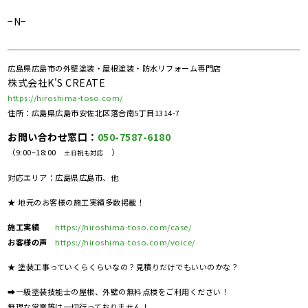
−N−
広島県広島市の外壁塗装・屋根塗装・防水リフォーム専門店
株式会社K'S CREATE
https://hiroshima-toso.com/
住所：広島県広島市安佐北区落合南5丁目1314-7
お問い合わせ窓口：
050-7587-6180
（9:00~18:00
）
土日祝も対応
対応エリア：広島県広島市、他
★ 地元のお客様の施工実績多数掲載！
施工実績
https://hiroshima-toso.com/case/
お客様の声
https://hiroshima-toso.com/voice/
★ 塗装工事っていくらくらいなの？見積りだけでもいいのかな？
➡一級塗装技能士の屋根、外壁の無料点検をご利用ください！
無理な営業等は一切行っておりません！