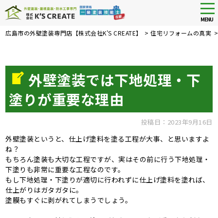
tog
nav
MENU
Skip
広島市の外壁塗装専門店【株式会社K'S CREATE】
>
住宅リフォームの真実
to
main
content
外壁塗装では下地処理・下
塗りが重要な理由
投稿日：2023年9月16日
外壁塗装というと、仕上げ塗料を塗る工程が大事、と思いますよ
ね？
もちろん塗装も大切な工程ですが、実はその前に行う下地処理・
下塗りも非常に重要な工程なのです。
もし下地処理・下塗りが適切に行われずに仕上げ塗料を塗れば、
仕上がりはガタガタに。
塗膜もすぐに剥がれてしまうでしょう。