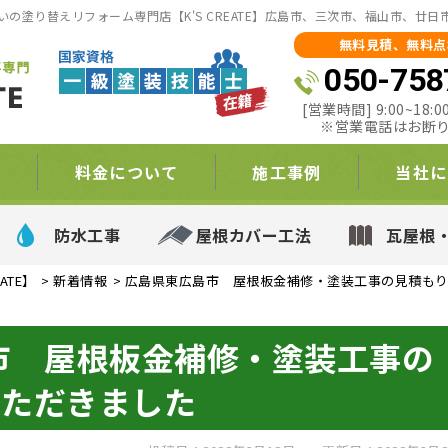
の塗り替えリフォーム専門店【K'S CREATE】広島市、三次市、福山市、廿
無料見積、無料点
050-758
[営業時間] 9:00~18
※営業電話はお断
て
料金について
施工事例
当社に
防水工事
屋根カバー工法
瓦屋根
ATE】
>
新着情報
>
広島県東広島市 屋根板金補修・塗装工事の見積も
市 屋根板金補修・塗装工事の
いただきました