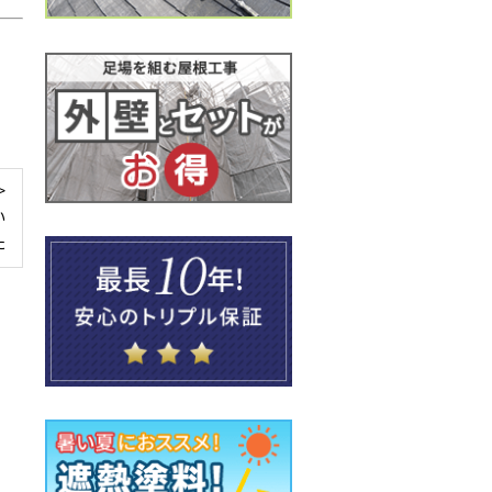
>
い
た