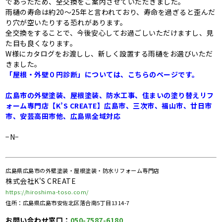
であったため、全交換をご案内させていただきました。
雨樋の寿命は約20～25年と言われており、寿命を過ぎると歪んだ
り穴が空いたりする恐れがあります。
全交換をすることで、今後安心してお過ごしいただけますし、見
た目も良くなります。
W様にカタログをお渡しし、新しく設置する雨樋をお選びいただ
きました。
「屋根・外壁０円診断」については、こちらのページです。
広島市の外壁塗装、屋根塗装、防水工事、住まいの塗り替えリフ
ォーム専門店【K’S CREATE】広島市、三次市、福山市、廿日市
市、安芸高田市他、広島県全域対応
−N−
広島県広島市の外壁塗装・屋根塗装・防水リフォーム専門店
株式会社K'S CREATE
https://hiroshima-toso.com/
住所：広島県広島市安佐北区落合南5丁目1314-7
お問い合わせ窓口：
050-7587-6180