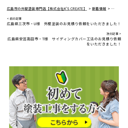
>
>
広島市の外壁塗装専門店【株式会社K'S CREATE】
新着情報
広島県福
< 前の記事
広島県三次市・U様 外壁塗装のお見積り依頼をいただきました！
次の記事 >
広島県安芸高田市・T様 サイディングカバー工法のお見積り依頼
をいただきました！