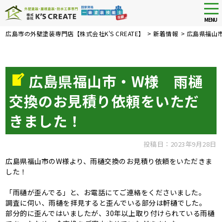
tog
nav
MENU
Skip
広島市の外壁塗装専門店【株式会社K'S CREATE】
>
新着情報
>
広島県福山
to
main
content
広島県福山市・W様 雨樋
交換のお見積り依頼をいただ
きました！
投稿日：2023年9月28日
広島県福山市のW様より、雨樋交換のお見積り依頼をいただきま
した！
「雨樋が歪んでる」と、お電話にてご連絡をくださいました。
調査に伺い、雨樋を拝見すると歪んでいる部分は軒樋でした。
部分的に歪んではいましたが、30年以上取り付けられている雨樋