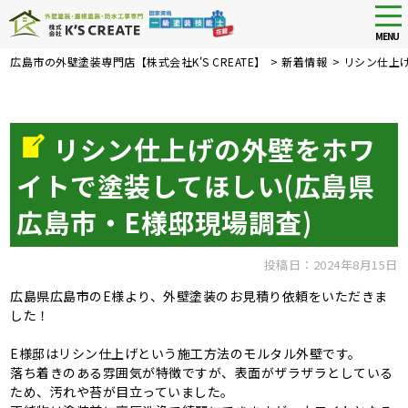
tog
nav
MENU
Skip
広島市の外壁塗装専門店【株式会社K'S CREATE】
>
新着情報
>
リシン仕上
to
main
content
リシン仕上げの外壁をホワ
イトで塗装してほしい(広島県
広島市・E様邸現場調査)
投稿日：2024年8月15日
広島県広島市のE様より、外壁塗装のお見積り依頼をいただきま
した！
E様邸はリシン仕上げという施工方法のモルタル外壁です。
落ち着きのある雰囲気が特徴ですが、表面がザラザラとしている
ため、汚れや苔が目立っていました。