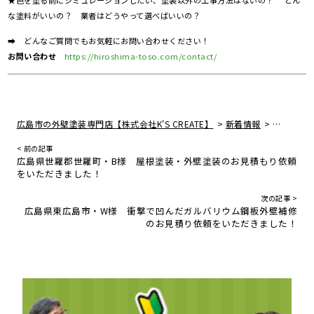
★色を塗る前にシミュレーションしたい、塗装以外の工事方法はないの？ どん
な塗料がいいの？ 業者はどうやって選べばいいの？
➡ どんなご質問でもお気軽にお問い合わせください！
お問い合わせ
https://hiroshima-toso.com/contact/
>
>
広島市の外壁塗装専門店【株式会社K'S CREATE】
新着情報
リシン仕
< 前の記事
広島県世羅郡世羅町・B様 屋根塗装・外壁塗装のお見積もり依頼
をいただきました！
次の記事 >
広島県東広島市・W様 衝撃で凹んだガルバリウム鋼板外壁補修
のお見積り依頼をいただきました！