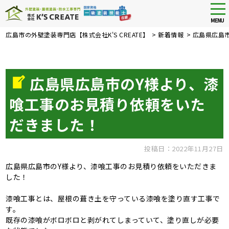
tog
nav
MENU
Skip
広島市の外壁塗装専門店【株式会社K'S CREATE】
>
新着情報
>
広島県広島
to
main
content
広島県広島市のY様より、漆
喰工事のお見積り依頼をいた
だきました！
投稿日：2022年11月27日
広島県広島市のY様より、漆喰工事のお見積り依頼をいただきま
した！
漆喰工事とは、屋根の葺き土を守っている漆喰を塗り直す工事で
す。
既存の漆喰がボロボロと剥がれてしまっていて、塗り直しが必要