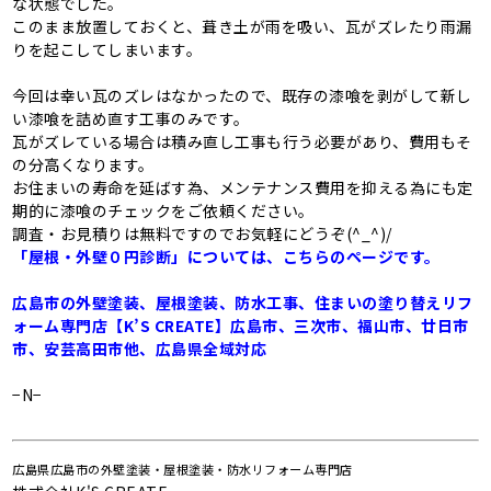
な状態でした。
このまま放置しておくと、葺き土が雨を吸い、瓦がズレたり雨漏
りを起こしてしまいます。
今回は幸い瓦のズレはなかったので、既存の漆喰を剥がして新し
い漆喰を詰め直す工事のみです。
瓦がズレている場合は積み直し工事も行う必要があり、費用もそ
の分高くなります。
お住まいの寿命を延ばす為、メンテナンス費用を抑える為にも定
期的に漆喰のチェックをご依頼ください。
調査・お見積りは無料ですのでお気軽にどうぞ(^_^)/
「屋根・外壁０円診断」については、こちらのページです。
広島市の外壁塗装、屋根塗装、防水工事、住まいの塗り替えリフ
ォーム専門店【K’S CREATE】広島市、三次市、福山市、廿日市
市、安芸高田市他、広島県全域対応
−N−
広島県広島市の外壁塗装・屋根塗装・防水リフォーム専門店