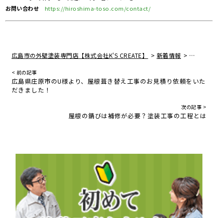
お問い合わせ
https://hiroshima-toso.com/contact/
>
>
広島市の外壁塗装専門店【株式会社K'S CREATE】
新着情報
広島県広
< 前の記事
広島県庄原市のU様より、屋根葺き替え工事のお見積り依頼をいた
だきました！
次の記事 >
屋根の錆びは補修が必要？塗装工事の工程とは