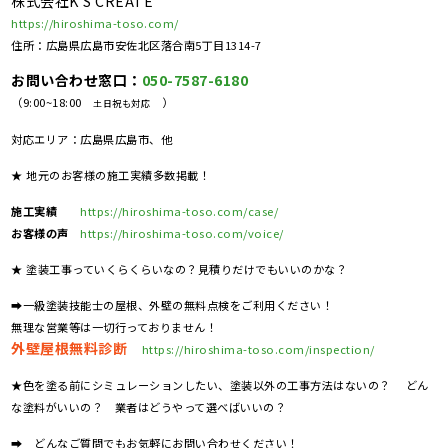
株式会社K'S CREATE
https://hiroshima-toso.com/
住所：広島県広島市安佐北区落合南5丁目1314-7
お問い合わせ窓口：
050-7587-6180
（9:00~18:00
）
土日祝も対応
対応エリア：広島県広島市、他
★ 地元のお客様の施工実績多数掲載！
施工実績
https://hiroshima-toso.com/case/
お客様の声
https://hiroshima-toso.com/voice/
★ 塗装工事っていくらくらいなの？見積りだけでもいいのかな？
➡一級塗装技能士の屋根、外壁の無料点検をご利用ください！
無理な営業等は一切行っておりません！
外壁屋根無料診断
https://hiroshima-toso.com/inspection/
★色を塗る前にシミュレーションしたい、塗装以外の工事方法はないの？ どん
な塗料がいいの？ 業者はどうやって選べばいいの？
➡ どんなご質問でもお気軽にお問い合わせください！